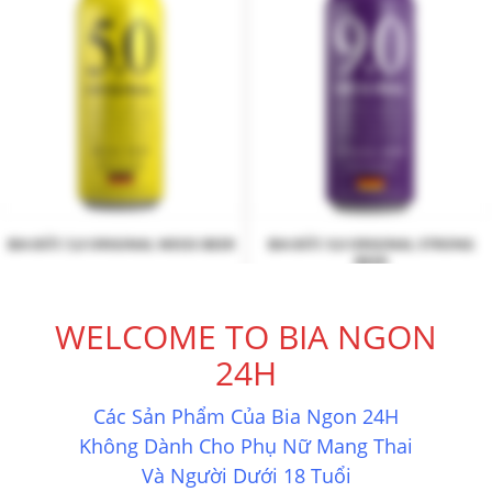
BIA ĐỨC 5,0 ORIGINAL WEISS BEER
BIA ĐỨC 9,0 ORIGINAL STRONG
BEER
910.000
₫
980.000
₫
WELCOME TO BIA NGON
24H
Mua ngay
Mua ngay
Các Sản Phẩm Của Bia Ngon 24H
Không Dành Cho Phụ Nữ Mang Thai
Và Người Dưới 18 Tuổi