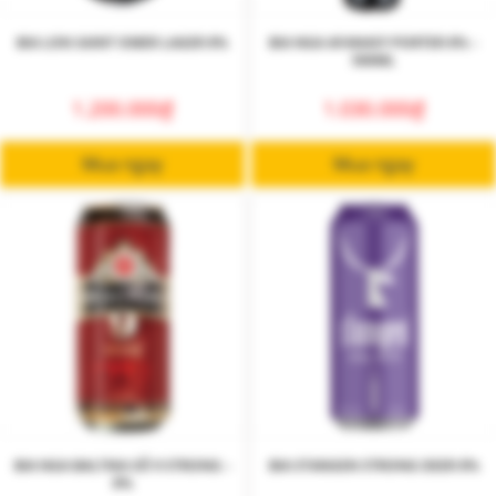
BIA LON SAINT OMER LAGER 8%
BIA NGA AFANASY PORTER 8% –
500ML
1.200.000
₫
1.030.000
₫
Mua ngay
Mua ngay
BIA NGA BALTIKA SỐ 9 STRONG –
BIA STANGEN STRONG DEER 8%
8%