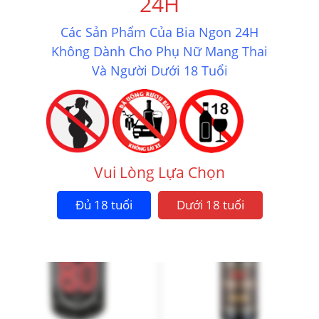
24H
Các Sản Phẩm Của Bia Ngon 24H
Không Dành Cho Phụ Nữ Mang Thai
Và Người Dưới 18 Tuổi
BIA CHAI CHIMAY TRẮNG 8%
BIA ĐỨC STANGEN STRONG DEER
8.0%
2.350.000
₫
990.000
₫
Mua ngay
Mua ngay
Vui Lòng Lựa Chọn
Đủ 18 tuổi
Dưới 18 tuổi