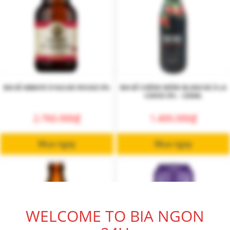
BIA BỈ ABBAYE D’AULNE ROUGE 8%
BIA BỈ CHÉRIE BIÉRE BLANCHE À LA
CERISE 8% – 330ML
2.760.000
₫
1.400.000
₫
Mua ngay
Mua ngay
WELCOME TO BIA NGON