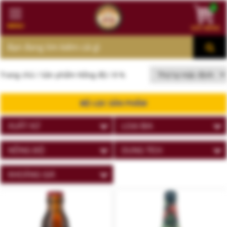
0
MENU
GIỎ HÀNG
MENU
Trang chủ
/ Sản phẩm Nồng độ / 8 %
BỘ LỌC SẢN PHẨM
XUẤT XỨ
LOẠI BIA
NỒNG ĐỘ
DUNG TÍCH
KHOẢNG GIÁ