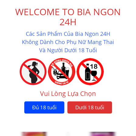
WELCOME TO BIA NGON
24H
Các Sản Phẩm Của Bia Ngon 24H
Không Dành Cho Phụ Nữ Mang Thai
Và Người Dưới 18 Tuổi
BIA 8.6 RED ABV 7.9% – 500ML
BIA BỈ ABBAYE D’AULNE ROUGE 8%
1.152.000
₫
2.760.000
₫
Mua ngay
Mua ngay
Vui Lòng Lựa Chọn
Đủ 18 tuổi
Dưới 18 tuổi