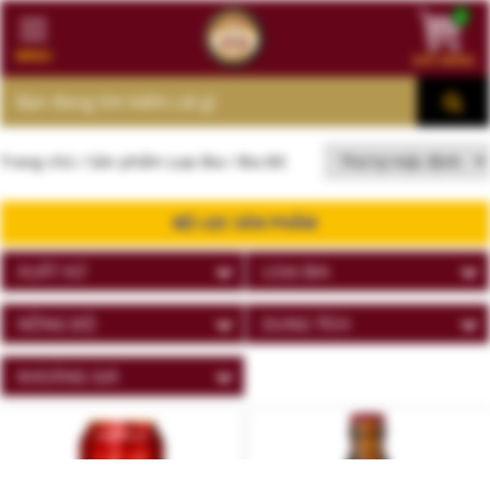
0
MENU
GIỎ HÀNG
MENU
Trang chủ
/ Sản phẩm Loại Bia / Bia Đỏ
BỘ LỌC SẢN PHẨM
XUẤT XỨ
LOẠI BIA
NỒNG ĐỘ
DUNG TÍCH
KHOẢNG GIÁ