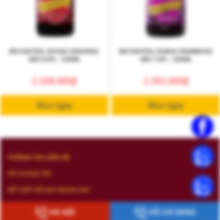
BIA KASTEEL ROUGE ORIGINAL
BIA KASTEEL RUBUS FRAMBOISE
ABV 8.0% – 330ML
ABV 7.0% – 330ML
2.328.000
₫
2.352.000
₫
Mua ngay
Mua ngay
THÔNG TIN LIÊN HỆ
VỀ CHÚNG TÔI
KẾT NỐI VỚI BIA NGON 24H
KHUYẾN CÁO
HÀ NỘI
HỒ CHÍ MINH