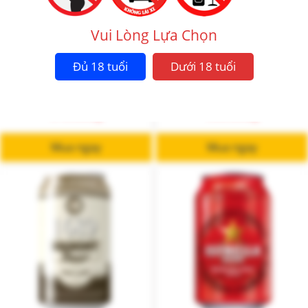
Vui Lòng Lựa Chọn
Đủ 18 tuổi
Dưới 18 tuổi
BIA ĐỨC ST. WENDELER PILS 4.6%
BIA KARLSBRAU URPILS 4.8%
910.000
₫
900.000
₫
Mua ngay
Mua ngay