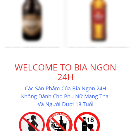
BIA CHAI 1689 BECKENT BAUER
BIA CHAI ESTRELLA DAMM BOTTLE
CRAFT LAGER 4.6% – 330ML
4.6%
WELCOME TO BIA NGON
504.000
₫
1.232.000
₫
24H
Mua ngay
Mua ngay
Các Sản Phẩm Của Bia Ngon 24H
Không Dành Cho Phụ Nữ Mang Thai
Và Người Dưới 18 Tuổi