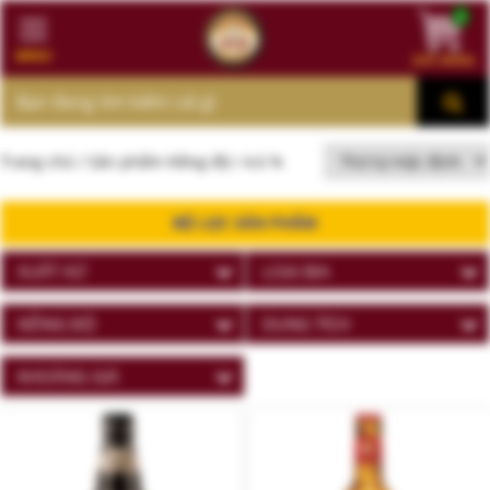
0
MENU
GIỎ HÀNG
MENU
Trang chủ
/ Sản phẩm Nồng độ / 4.6 %
BỘ LỌC SẢN PHẨM
XUẤT XỨ
LOẠI BIA
NỒNG ĐỘ
DUNG TÍCH
KHOẢNG GIÁ